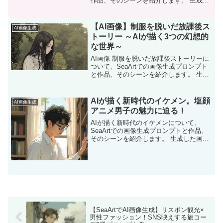
作品、そのシーンを紹介します。 生成し
た画像 砂漠の夕日とアラビアの民族衣装
風コーディネート ブルジュ・ハリファを
背景にした都会的なストリートファッシ
【AI画像】制服を脱いだ放課後ス
AI画像生成
ョン…
トーリー ～AIが描く3つの幻想的
な世界～
AI画像 制服を脱いだ放課後ストーリーに
ついて、SeaArtでの画像生成プロンプト
と作品、そのシーンを紹介します。 生成
した画像 都会の夜景（ルーフトップ） 広
大な草原（夕暮れ時） 古い城の庭園 作成
したプロンプトとシーン キラキラと…
AIが描く新時代のイケメン。塩顔
AI画像生成
アニメ男子の魅力に迫る！
AIが描く新時代のイケメンについて、
SeaArtでの画像生成プロンプトと作品、
そのシーンを紹介します。 生成した画像
都会の路地裏に佇むクールな青年 図書館
で本を探す知的な雰囲気の青年 カフェで
くつろぐリラックスした姿 作成したプロ
ン…
【SeaArtでAI画像生成】リスボン観光×
男性ファッション！SNS映えする旅コー