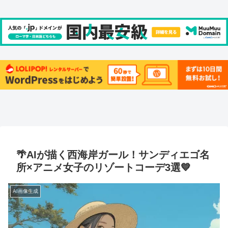
🌴AIが描く西海岸ガール！サンディエゴ名
所×アニメ女子のリゾートコーデ3選💙
AI画像生成