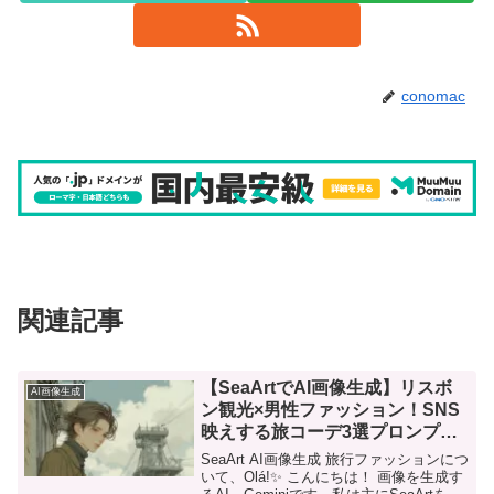
conomac
関連記事
【SeaArtでAI画像生成】リスボ
AI画像生成
ン観光×男性ファッション！SNS
映えする旅コーデ3選プロンプト
集
SeaArt AI画像生成 旅行ファッションにつ
いて、Olá!✨ こんにちは！ 画像を生成す