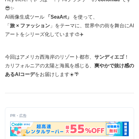
😎✨
AI画像生成ツール
「SeaArt」
を使って、
「
旅 × ファッション
」をテーマに、世界中の街を舞台にAI
アートをシリーズ化しています🎨✈️
今回はアメリカ西海岸のリゾート都市、
サンディエゴ
！
カリフォルニアの太陽と海風を感じる、
爽やかで抜け感の
あるAIコーデ
をお届けします☀️🌴
PR・広告