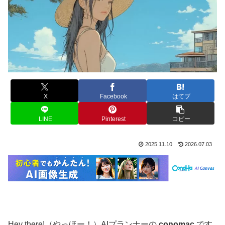
X
Facebook
はてブ
LINE
Pinterest
コピー
2025.11.10
2026.07.03
Hey there!（やっほー！）AIプランナーの
conomac
です