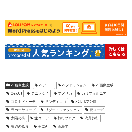
AI画像生成
AIアート
AIファッション
AI画像生成
SeaArt
アニメ女子
アメリカ
カリフォルニア
コロナドビーチ
サンディエゴ
バルボア公園
ラホーヤコーブ
リゾートファッション
夏コーデ
太陽の街
旅コーデ
旅行ブログ
海外旅行
海辺の風景
生成AI
西海岸