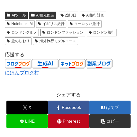
AIツール
AI観光促進
2泊3日
AI旅行計画
NotebookLM
イギリス旅行
ヨーロッパ旅行
ロンドングルメ
ロンドンファッション
ロンドン旅行
旅のしおり
海外旅行モデルコース
応援する
にほんブログ村
シェアする
X
Facebook
はてブ
LINE
Pinterest
コピー