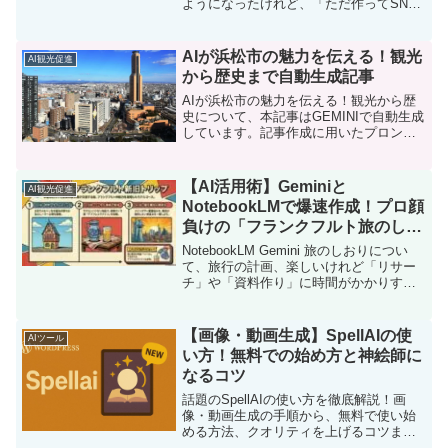
ようになったけれど、「ただ作ってSNS
に載せるだけではもったいない」と感じ
ていませんか？ 今回は、高機能AI生成ツ
ール「SeaArt」を使
AIが浜松市の魅力を伝える！観光
AI観光促進
から歴史まで自動生成記事
AIが浜松市の魅力を伝える！観光から歴
史について、本記事はGEMINIで自動生成
しています。記事作成に用いたプロンプ
トはnoteにて公開しています。 【ふるさ
と納税】静岡県浜松市の対象施設で使え
る 楽天トラベルクーポン寄付額50,00…
【AI活用術】Geminiと
AI観光促進
NotebookLMで爆速作成！プロ顔
負けの「フランクフルト旅のしお
り」の作り方
NotebookLM Gemini 旅のしおりについ
て、旅行の計画、楽しいけれど「リサー
チ」や「資料作り」に時間がかかりすぎ
ていませんか？ 今回は、Googleの生成AI
「Gemini」 と、情報を整理・活用するAI
ノートブック 「…
【画像・動画生成】SpellAIの使
AIツール
い方！無料での始め方と神絵師に
なるコツ
話題のSpellAIの使い方を徹底解説！画
像・動画生成の手順から、無料で使い始
める方法、クオリティを上げるコツま
で、初心者向けに分かりやすく紹介しま