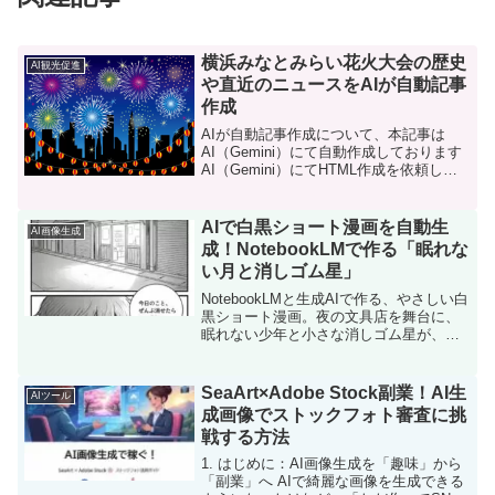
横浜みなとみらい花火大会の歴史
AI観光促進
や直近のニュースをAIが自動記事
作成
AIが自動記事作成について、本記事は
AI（Gemini）にて自動作成しております
AI（Gemini）にてHTML作成を依頼し、
直近のニュース記事から横浜みなとみら
い花火大会の歴史などを情報収集し、自
動で記事作成しています。 【送料無料…
AIで白黒ショート漫画を自動生
AI画像生成
成！NotebookLMで作る「眠れな
い月と消しゴム星」
NotebookLMと生成AIで作る、やさしい白
黒ショート漫画。夜の文具店を舞台に、
眠れない少年と小さな消しゴム星が、今
日の失敗をやさしく整えていく物語で
す。
SeaArt×Adobe Stock副業！AI生
AIツール
成画像でストックフォト審査に挑
戦する方法
1. はじめに：AI画像生成を「趣味」から
「副業」へ AIで綺麗な画像を生成できる