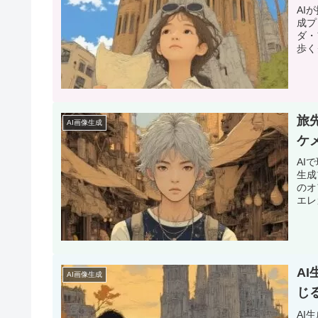
AI
成プ
ダ・
歩く
旅
AI画像生成
ケ
AI
生成
のオ
エレ
A
AI画像生成
じ
AI