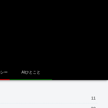
シー
AIひとこと
11