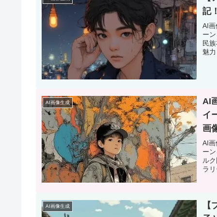
記
AI
ーン
民族
魅力
A
AI画像生成
イ
画
AI
ーン
ルク
ラリ
【
AI画像生成