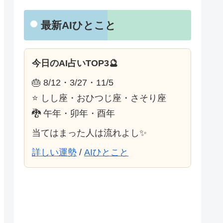
最新AIひとこと
今日のAI占いTOP3🔮
🎂 8/12・3/27・11/5
⭐ しし座・おひつじ座・さそり座
🐉 午年・卯年・酉年
当てはまった人は流れよし✨
詳しい運勢
/
AIひとこと