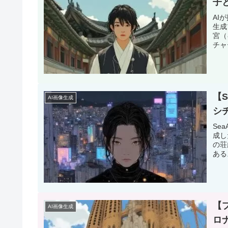
子
AI
生成
宮（
チャ
【S
AI画像生成
シ
Se
成し
の荘
ある
【
AI画像生成
ロ