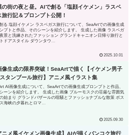
漠の街の夜と昼。AIで創る「塩顔イケメン」ラスベ
ス旅行記＆プロンプト公開！
で創る 塩顔イケメン ラスベガス旅行について、SeaArtでの画像生成
ンプトと作品、そのシーンを紹介します。 生成した画像 ラスベガ
夜景と洗練されたファッション グランドキャニオン日帰り旅行と
トドアスタイル ダウンタウ…
2025.10.01
I画像生成の限界突破！SeaArtで描く【イケメン男子
イスタンブール旅行】アニメ風イラスト集
aArt AI画像生成について、SeaArtでの画像生成プロンプトと作品、
シーンを紹介します。 生成した画像 ブルーモスクの荘厳な雰囲気
の始まり グランドバザールの喧騒とファッショナブルな散策 ボス
ス海峡の夕暮れとロマ…
2025.09.30
アニメ風イケメン画像生成】AIが描くバンコク旅行