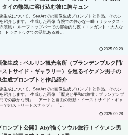
！タイの熱気に溶け込む彼に胸キュン
画像生成について、SeaArtでの画像生成プロンプトと作品、そのシ
を紹介します。 生成した画像 寺院での静かな一瞬（リラックス・
衣装風） ルーフトップバーでの都会的な夜（エレガント・大人な
） トゥクトゥクでの活気ある移…
2025.09.29
I画像生成：ベルリン観光名所（ブランデンブルク門/
ーストサイド・ギャラリー）を巡るイケメン男子の
像生成プロンプトと作品紹介
画像生成について、SeaArtでの画像生成プロンプトと作品、そのシ
を紹介します。 生成した画像 「歴史と平和の象徴：ブランデンブ
門での静かな朝」 「アートと自由の鼓動：イーストサイド・ギャ
ーでのストリートスナップ」 「…
2025.09.28
プロンプト公開】AIが描くソウル旅行！イケメン男