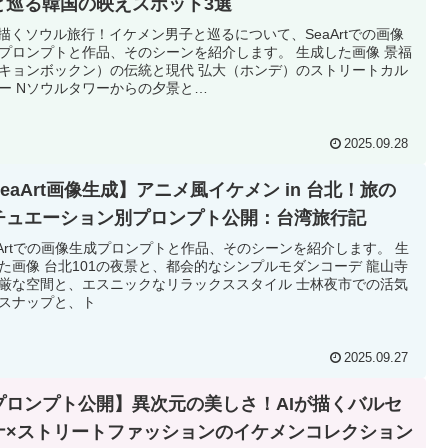
と巡る韓国の映えスポット3選
が描くソウル旅行！イケメン男子と巡るについて、SeaArtでの画像
プロンプトと作品、そのシーンを紹介します。 生成した画像 景福
キョンボックン）の伝統と現代 弘大（ホンデ）のストリートカル
ー Nソウルタワーからの夕景と…
2025.09.28
eaArt画像生成】アニメ風イケメン in 台北！旅の
チュエーション別プロンプト公開：台湾旅行記
aArtでの画像生成プロンプトと作品、そのシーンを紹介します。 生
た画像 台北101の夜景と、都会的なシンプルモダンコーデ 龍山寺
厳な空間と、エスニックなリラックススタイル 士林夜市での活気
スナップと、ト
2025.09.27
プロンプト公開】異次元の美しさ！AIが描くバルセ
ナ×ストリートファッションのイケメンコレクション