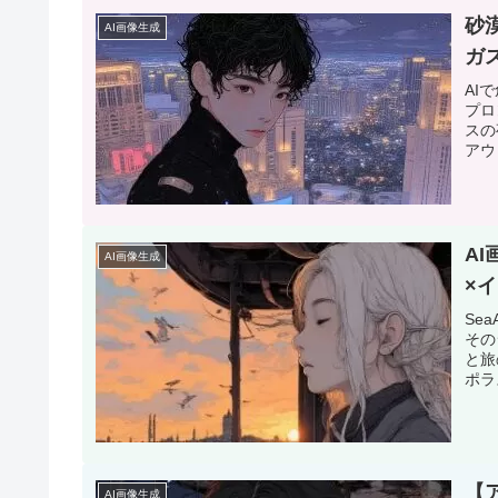
砂
AI画像生成
ガ
AI
プロ
スの
アウ
A
AI画像生成
×
Se
その
と旅
ポラ
【
AI画像生成