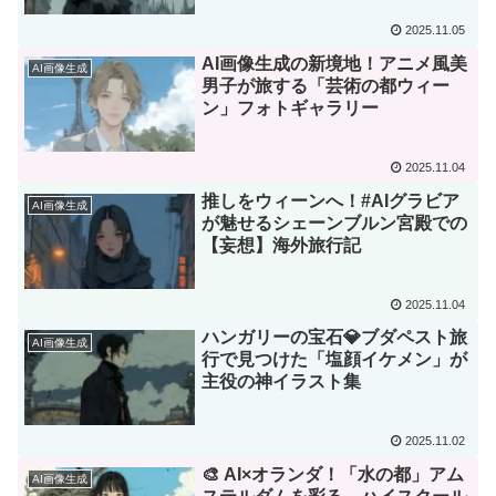
2025.11.05
AI画像生成の新境地！アニメ風美
AI画像生成
男子が旅する「芸術の都ウィー
ン」フォトギャラリー
2025.11.04
推しをウィーンへ！#AIグラビア
AI画像生成
が魅せるシェーンブルン宮殿での
【妄想】海外旅行記
2025.11.04
ハンガリーの宝石💎ブダペスト旅
AI画像生成
行で見つけた「塩顔イケメン」が
主役の神イラスト集
2025.11.02
🎨 AI×オランダ！「水の都」アム
AI画像生成