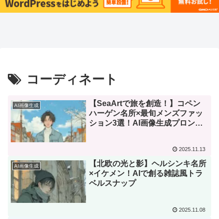
コーディネート
【SeaArtで旅を創造！】コペン
AI画像生成
ハーゲン名所×最旬メンズファッ
ション3選！AI画像生成プロンプ
ト公開
2025.11.13
【北欧の光と影】ヘルシンキ名所
AI画像生成
×イケメン！AIで創る雑誌風トラ
ベルスナップ
2025.11.08