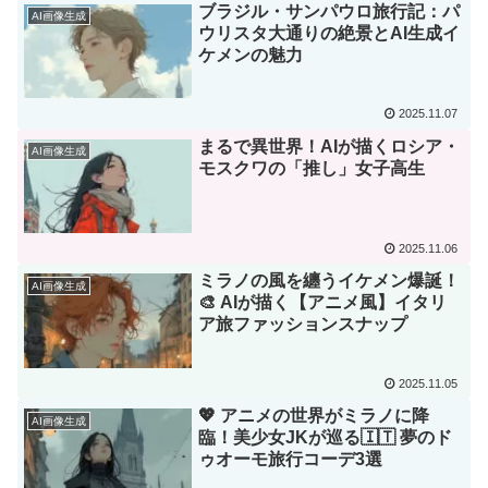
ブラジル・サンパウロ旅行記：パ
AI画像生成
ウリスタ大通りの絶景とAI生成イ
ケメンの魅力
2025.11.07
まるで異世界！AIが描くロシア・
AI画像生成
モスクワの「推し」女子高生
2025.11.06
ミラノの風を纏うイケメン爆誕！
AI画像生成
🎨 AIが描く【アニメ風】イタリ
ア旅ファッションスナップ
2025.11.05
💖 アニメの世界がミラノに降
AI画像生成
臨！美少女JKが巡る🇮🇹 夢のド
ゥオーモ旅行コーデ3選