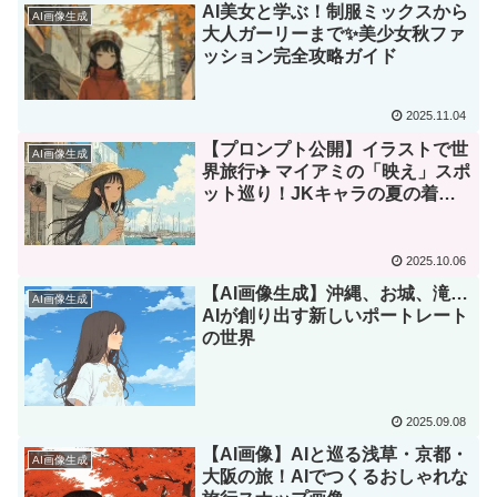
AI美女と学ぶ！制服ミックスから
AI画像生成
大人ガーリーまで✨美少女秋ファ
ッション完全攻略ガイド
2025.11.04
【プロンプト公開】イラストで世
AI画像生成
界旅行✈️ マイアミの「映え」スポ
ット巡り！JKキャラの夏の着回
しコーデ🎨
2025.10.06
​【AI画像生成】沖縄、お城、滝…
AI画像生成
AIが創り出す新しいポートレート
の世界
2025.09.08
【AI画像】AIと巡る浅草・京都・
AI画像生成
大阪の旅！AIでつくるおしゃれな