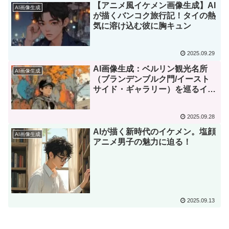
【アニメ風イケメン画像生成】AI
AI画像生成
が描くバンコク旅行記！タイの熱
気に溶け込む彼に胸キュン
2025.09.29
AI画像生成：ベルリン観光名所
AI画像生成
（ブランデンブルク門/イースト
サイド・ギャラリー）を巡るイケ
メン男子の画像生成プロンプトと
作品紹介
2025.09.28
AIが描く新時代のイケメン。塩顔
AI画像生成
アニメ男子の魅力に迫る！
2025.09.13