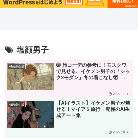
塩顔男子
🧥 旅コーデの参考に！モスクワ
AI画像生成
で見せる、イケメン男子の「シッ
ク×モダン」冬の着こなし術
2025.11.06
【AIイラスト】イケメン男子が魅
AI画像生成
せる！マイアミ旅行・究極のAI生
成アート集
2025.10.06