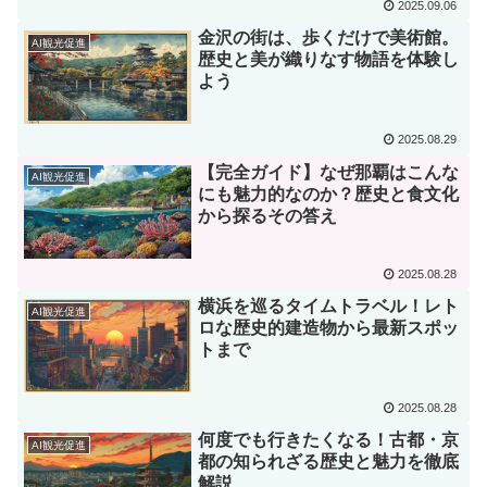
2025.09.06
金沢の街は、歩くだけで美術館。
AI観光促進
歴史と美が織りなす物語を体験し
よう
2025.08.29
【完全ガイド】なぜ那覇はこんな
AI観光促進
にも魅力的なのか？歴史と食文化
から探るその答え
2025.08.28
横浜を巡るタイムトラベル！レト
AI観光促進
ロな歴史的建造物から最新スポッ
トまで
2025.08.28
何度でも行きたくなる！古都・京
AI観光促進
都の知られざる歴史と魅力を徹底
解説