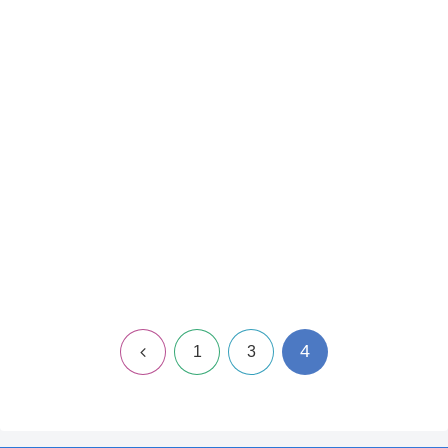
4
前
1
3
へ