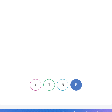
6
前
1
5
へ