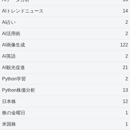
AIトレンドニュース
14
AI占い
2
AI活用術
2
AI画像生成
122
AI英語
2
AI観光促進
21
Python学習
2
Python株価分析
13
日本株
12
株の金曜日
1
米国株
1