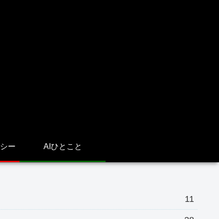
シー
AIひとこと
11