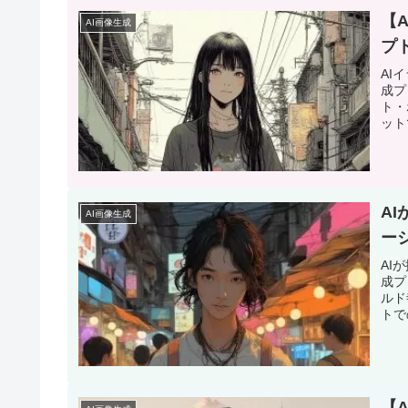
​
AI画像生成
プ
AI
成プ
ト・
ット
A
AI画像生成
ー
AI
成プ
ルド
トで
​