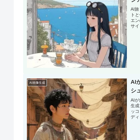
AI
トと
エン
サイ
A
AI画像生成
シ
AI
生成
ッコ
ディ