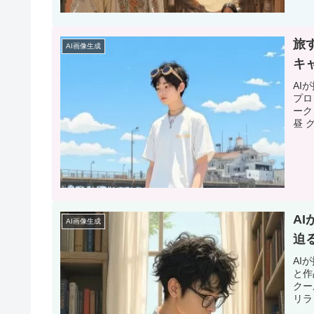
​
AI画像生成
キ
AI
プロ
ーク
昼 
A
AI画像生成
迫
AI
と作
クー
リラ