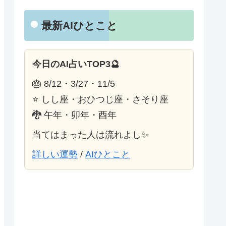
最新AIひとこと
今日のAI占いTOP3🔮
🎂 8/12・3/27・11/5
⭐ しし座・おひつじ座・さそり座
🐉 午年・卯年・酉年
当てはまった人は流れよし✨
詳しい運勢
/
AIひとこと