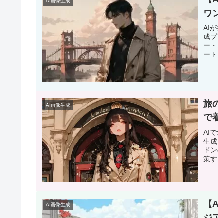
AI画像生成
ワ
AI
成プ
ー・
ート
​
AI画像生成
で
AI
生成
ドン
策す
​
AI画像生成
ジ