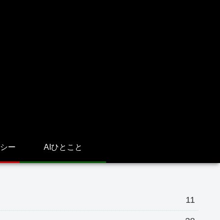
シー
AIひとこと
11