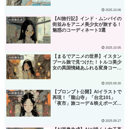
2025.10.06
【AI旅行記】インド・ムンバイの
AI画像生成
街並みをアニメ美少女が旅する！
魅惑のコーディネート3選
2025.10.05
【まるでアニメの世界】イスタン
AI画像生成
ブール旅で見つけた！トルコ美少
女の異国情緒あふれる変身コーデ
集
2025.09.30
【プロンプト公開】AIイラストで
AI画像生成
再現！「龍山寺」「台北101」
「夜市」旅コーデ＆映えポーズ大
公開
2025.09.27