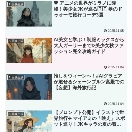
💖 アニメの世界がミラノに降
AI画像生成
臨！美少女JKが巡る🇮🇹 夢のド
ゥオーモ旅行コーデ3選
2025.11.05
AI美女と学ぶ！制服ミックスから
AI画像生成
大人ガーリーまで✨美少女秋ファ
ッション完全攻略ガイド
2025.11.04
推しをウィーンへ！#AIグラビア
AI画像生成
が魅せるシェーンブルン宮殿での
【妄想】海外旅行記
2025.11.04
【プロンプト公開】イラストで世
AI画像生成
界旅行✈️ マイアミの「映え」スポ
ット巡り！JKキャラの夏の着回
しコーデ🎨