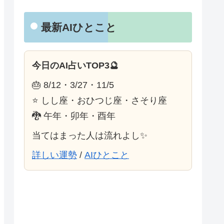
最新AIひとこと
今日のAI占いTOP3🔮
🎂 8/12・3/27・11/5
⭐ しし座・おひつじ座・さそり座
🐉 午年・卯年・酉年
当てはまった人は流れよし✨
詳しい運勢
/
AIひとこと