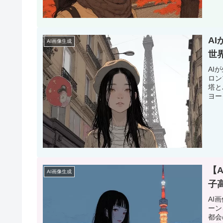
A
AI画像生成
世
AI
ロン
塔と
ヨー
【
AI画像生成
子
AI
ーン
都会