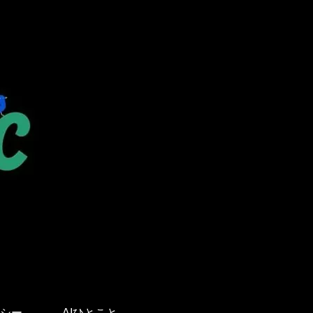
。
シー
AIひとこと