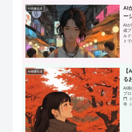
A
AI画像生成
ー
AI
成プ
ルド
トで
【
AI画像生成
る
AI
プロ
門（
寺（