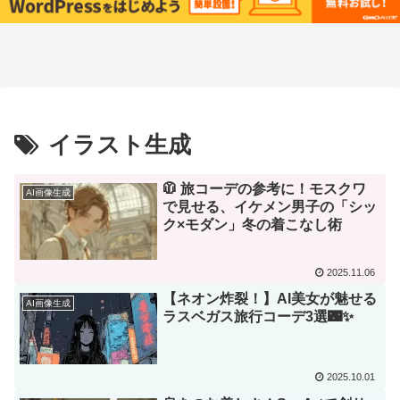
イラスト生成
🧥 旅コーデの参考に！モスクワ
AI画像生成
で見せる、イケメン男子の「シッ
ク×モダン」冬の着こなし術
2025.11.06
【ネオン炸裂！】AI美女が魅せる
AI画像生成
ラスベガス旅行コーデ3選🌃✨
2025.10.01