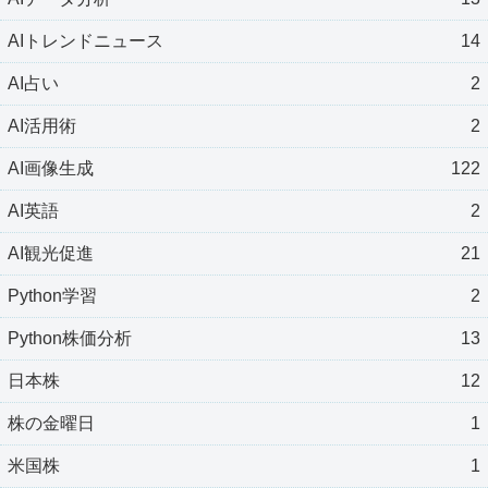
AIトレンドニュース
14
AI占い
2
AI活用術
2
AI画像生成
122
AI英語
2
AI観光促進
21
Python学習
2
Python株価分析
13
日本株
12
株の金曜日
1
米国株
1