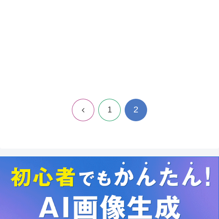
2
前
1
へ