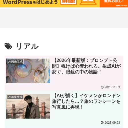
リアル
【2026年最新版：プロンプト公
AI画像生成
開】覗けば心奪われる。生成AIが
紡ぐ、眼鏡の中の物語！
2025.11.03
​【AIが描く】イケメンがロンドン
AI画像生成
旅行したら…？旅のワンシーンを
写真風に再現！
2025.09.23