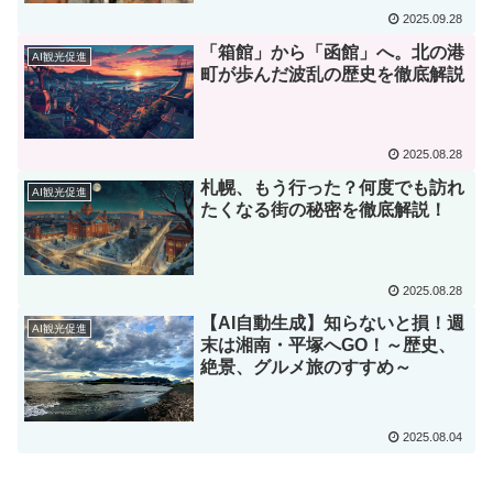
作品紹介
2025.09.28
「箱館」から「函館」へ。北の港
AI観光促進
町が歩んだ波乱の歴史を徹底解説
2025.08.28
札幌、もう行った？何度でも訪れ
AI観光促進
たくなる街の秘密を徹底解説！
2025.08.28
【AI自動生成】知らないと損！週
AI観光促進
末は湘南・平塚へGO！～歴史、
絶景、グルメ旅のすすめ～
2025.08.04