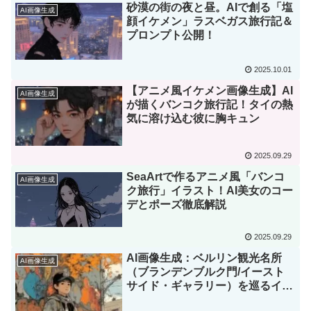
砂漠の街の夜と昼。AIで創る「塩
AI画像生成
顔イケメン」ラスベガス旅行記＆
プロンプト公開！
2025.10.01
【アニメ風イケメン画像生成】AI
AI画像生成
が描くバンコク旅行記！タイの熱
気に溶け込む彼に胸キュン
2025.09.29
SeaArtで作るアニメ風「バンコ
AI画像生成
ク旅行」イラスト！AI美女のコー
デとポーズ徹底解説
2025.09.29
AI画像生成：ベルリン観光名所
AI画像生成
（ブランデンブルク門/イースト
サイド・ギャラリー）を巡るイケ
メン男子の画像生成プロンプトと