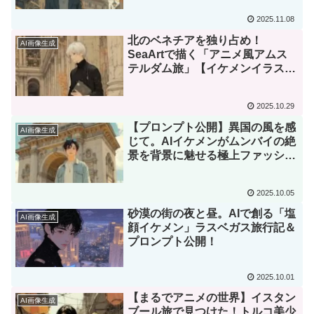
2025.11.08
北のベネチアを独り占め！
AI画像生成
SeaArtで描く「アニメ風アムス
テルダム旅」【イケメンイラスト
集】
2025.10.29
【プロンプト公開】異国の風を感
AI画像生成
じて。AIイケメンがムンバイの絶
景を背景に魅せる極上ファッショ
ン
2025.10.05
砂漠の街の夜と昼。AIで創る「塩
AI画像生成
顔イケメン」ラスベガス旅行記＆
プロンプト公開！
2025.10.01
【まるでアニメの世界】イスタン
AI画像生成
ブール旅で見つけた！トルコ美少