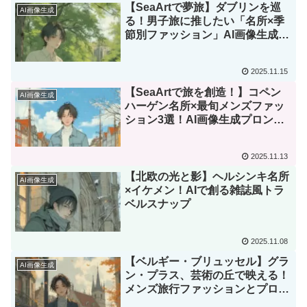
【SeaArtで夢旅】ダブリンを巡
AI画像生成
る！男子旅に推したい「名所×季
節別ファッション」AI画像生成プ
ロンプト3選🌍
2025.11.15
【SeaArtで旅を創造！】コペン
AI画像生成
ハーゲン名所×最旬メンズファッ
ション3選！AI画像生成プロンプ
ト公開
2025.11.13
【北欧の光と影】ヘルシンキ名所
AI画像生成
×イケメン！AIで創る雑誌風トラ
ベルスナップ
2025.11.08
【ベルギー・ブリュッセル】グラ
AI画像生成
ン・プラス、芸術の丘で映える！
メンズ旅行ファッションとプロン
プト解説