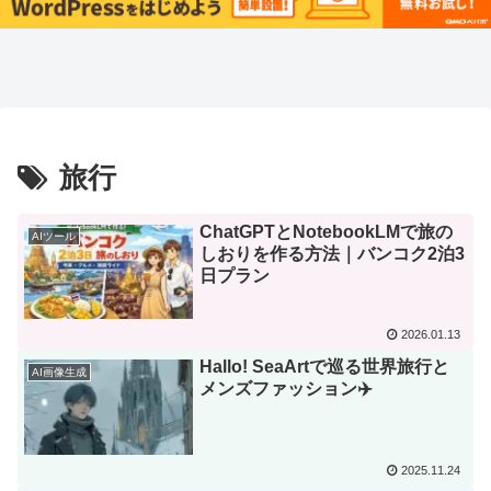
旅行
ChatGPTとNotebookLMで旅の
AIツール
しおりを作る方法｜バンコク2泊3
日プラン
2026.01.13
Hallo! SeaArtで巡る世界旅行と
AI画像生成
メンズファッション✈️
2025.11.24