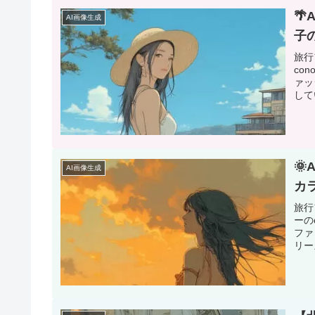

AI画像生成
子
旅行
co
ァッ
して

AI画像生成
カ
旅行
ーの
ファ
リー