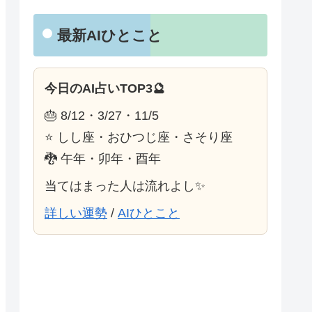
最新AIひとこと
今日のAI占いTOP3🔮
🎂 8/12・3/27・11/5
⭐ しし座・おひつじ座・さそり座
🐉 午年・卯年・酉年
当てはまった人は流れよし✨
詳しい運勢
/
AIひとこと