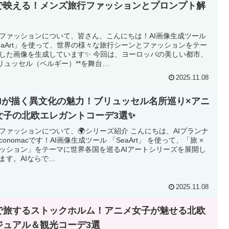
で映える！メンズ旅行ファッションとプロンプト解
ファッションについて、皆さん、こんにちは！AI画像生成ツール
eaArt」を使って、世界の様々な旅行シーンとファッションをテー
した画像を生成しています✨ 今回は、ヨーロッパの美しい都市、
ブリュッセル（ベルギー）**を舞台…
2025.11.08
AIが描く異文化の魅力！ブリュッセル名所巡り×アニ
女子の北欧エレガントコーデ3選✨
ファッションについて、🌍シリーズ紹介 こんにちは、AIプランナ
conomacです！AI画像生成ツール 「SeaArt」 を使って、「旅 ×
ッション」をテーマに世界各国を巡るAIアートシリーズを展開し
ます。AIならで…
2025.11.08
Iで旅するストックホルム！アニメ女子が魅せる北欧
ジュアル＆観光コーデ3選