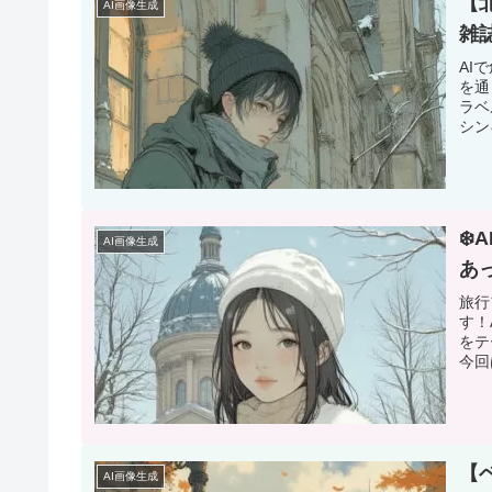
【
AI画像生成
雑
AI
を通
ラベ
シン
❄
AI画像生成
あ
旅行
す！
をテ
今回
【
AI画像生成