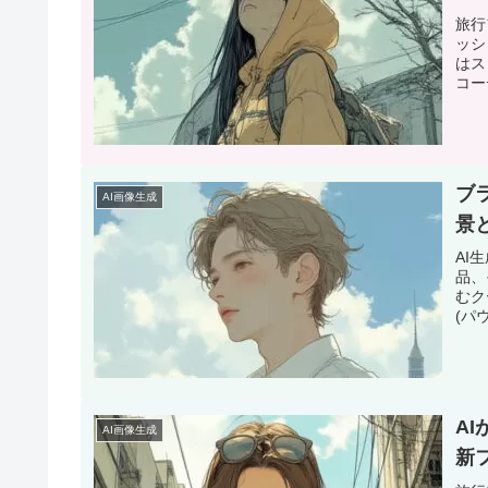
旅行
ッシ
はス
コー
ブ
AI画像生成
景
AI
品、
むク
(パ
A
AI画像生成
新