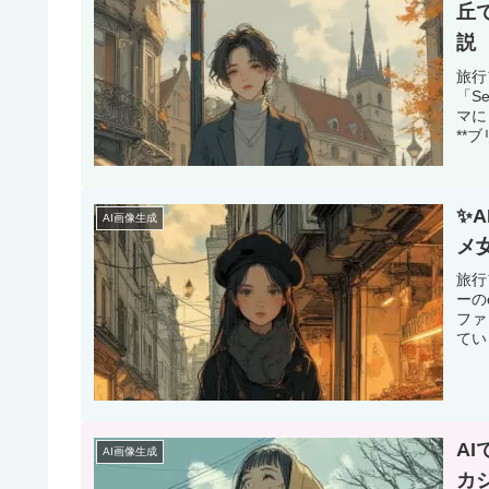
丘
説
旅行
「S
マに
**
✨
AI画像生成
メ
旅行
ーの
ファ
てい
A
AI画像生成
カ