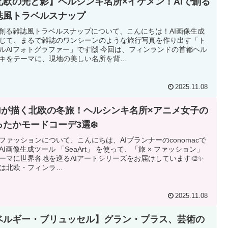
北欧の光と影】ヘルシンキ名所×イケメン！AIで創る
誌風トラベルスナップ
で創る雑誌風トラベルスナップについて、こんにちは！AI画像生成
じて、まるで雑誌のワンシーンのような旅行写真を作り出す「ト
ルAIフォトグラファー」です🙌 今回は、フィンランドの首都ヘル
キをテーマに、現地の美しい名所を背…
2025.11.08
️AIが描く北欧の冬旅！ヘルシンキ名所×アニメ女子の
ったかモードコーデ3選❄️
ファッションについて、こんにちは、AIプランナーのconomacで
AI画像生成ツール 「SeaArt」 を使って、「旅 × ファッション」
ーマに世界各地を巡るAIアートシリーズをお届けしています🎨✨
は北欧・フィンラ…
2025.11.08
ベルギー・ブリュッセル】グラン・プラス、芸術の