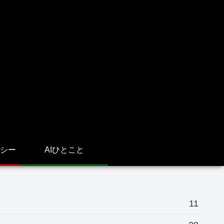
シー
AIひとこと
11