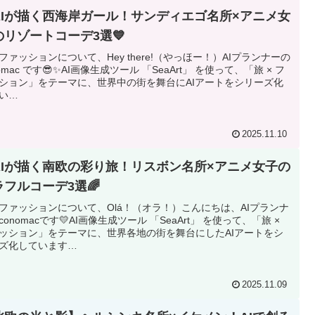
AIが描く西海岸ガール！サンディエゴ名所×アニメ女
のリゾートコーデ3選💙
ファッションについて、Hey there!（やっほー！）AIプランナーの
nomac です😎✨AI画像生成ツール 「SeaArt」 を使って、「旅 × フ
ション」をテーマに、世界中の街を舞台にAIアートをシリーズ化
い…
2025.11.10
AIが描く南欧の彩り旅！リスボン名所×アニメ女子の
ラフルコーデ3選🌈
ファッションについて、Olá！（オラ！）こんにちは、AIプランナ
conomacです💛AI画像生成ツール 「SeaArt」 を使って、「旅 ×
ッション」をテーマに、世界各地の街を舞台にしたAIアートをシ
ズ化しています…
2025.11.09