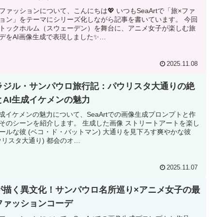
ファッションについて、こんにちは💖 いつもSeaArtで「旅×ファ
ョン」をテーマにシリーズ化しながら記事を書いています。 今回
トックホルム（スウェーデン）を舞台に、アニメ女子が楽しむ旅
デをAI画像生成で表現しました✨…
2025.11.08
ラジル・サンパウロ旅行記：パウリスタ大通りの絶
とAI生成イケメンの魅力
生成イケメンの魅力について、SeaArtでの画像生成プロンプトと作
そのシーンを紹介します。 生成した画像 ストリートアートを楽し
ールな彼 (ベコ・ド・バットマン) 大通りを見下ろす爽やかな彼
ウリスタ大通り) 都会のオ…
2025.11.07
Iが描く異文化！サンパウロ名所巡り×アニメ女子の最
ファッションコーデ