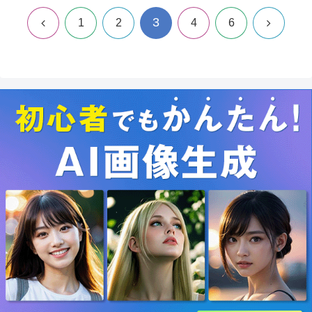
3
前
次
1
2
4
6
へ
へ