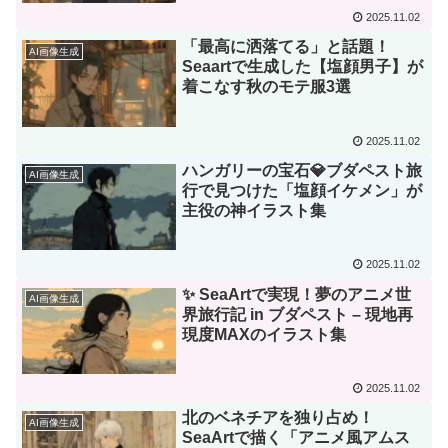
2025.11.02
「最高に洒落てる」と話題！
AI画像生成
Seaartで生成した【塩顔男子】が
着こなす秋のモテ服3選
2025.11.02
ハンガリーの宝石💎ブダペスト旅
AI画像生成
行で見つけた「塩顔イケメン」が
主役の神イラスト集
2025.11.02
✨ SeaArtで実現！夢のアニメ世
AI画像生成
界旅行記 in ブダペスト – 現地再
現度MAXのイラスト集
2025.11.02
北のベネチアを独り占め！
AI画像生成
SeaArtで描く「アニメ風アムス