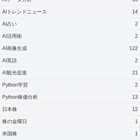
AIトレンドニュース
14
AI占い
2
AI活用術
2
AI画像生成
122
AI英語
2
AI観光促進
21
Python学習
2
Python株価分析
13
日本株
12
株の金曜日
1
米国株
1