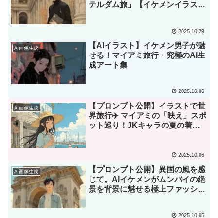
テルダム旅」【イケメンイラスト
集】
2025.10.29
【AIイラスト】イケメン男子が魅
AI画像生成
せる！マイアミ旅行・究極のAI生
成アート集
2025.10.06
【プロンプト公開】イラストで世
AI画像生成
界旅行✈️ マイアミの「映え」スポ
ット巡り！JKキャラの夏の着回
しコーデ🎨
2025.10.06
【プロンプト公開】異国の風を感
AI画像生成
じて。AIイケメンがムンバイの絶
景を背景に魅せる極上ファッショ
ン
2025.10.05