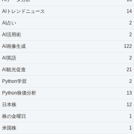
AIトレンドニュース
14
AI占い
2
AI活用術
2
AI画像生成
122
AI英語
2
AI観光促進
21
Python学習
2
Python株価分析
13
日本株
12
株の金曜日
1
米国株
1