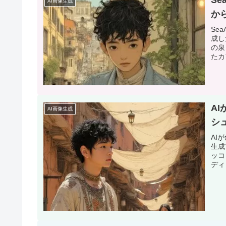
AI画像生成
か
Se
成し
の泉
たカ
A
AI画像生成
シ
AI
生成
ッコ
ディ