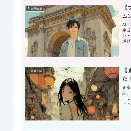
【
AI画像生成
ム
AI
生成
ン・
撮影
【
AI画像生成
た
まる
品、
ーモ
ド・