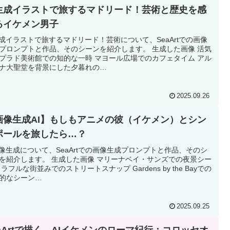
I生成イラストで旅するマドリード！芸術と歴史を感
るイケメン男子
生成イラストで旅するマドリード！芸術について、SeaArtでの画像
プロンプトと作品、そのシーンを紹介します。 生成した画像 活気
プラド美術館での知的な一時 マヨール広場でのカフェタイム アル
ナ大聖堂を背景にした夕暮れの…
2025.09.26
画像生成AI】もしもアニメの彼（イケメン）とシン
ポールを旅したら…？
画像生成について、SeaArtでの画像生成プロンプトと作品、そのシ
を紹介します。 生成した画像 マリーナベイ・サンズでの夜景シー
カラフルな街並みでのストリートスナップ Gardens by the Bayでの
的なシーン…
2025.09.25
eaArtで描く、AIイケメンのローマ紀行：コロッセオ