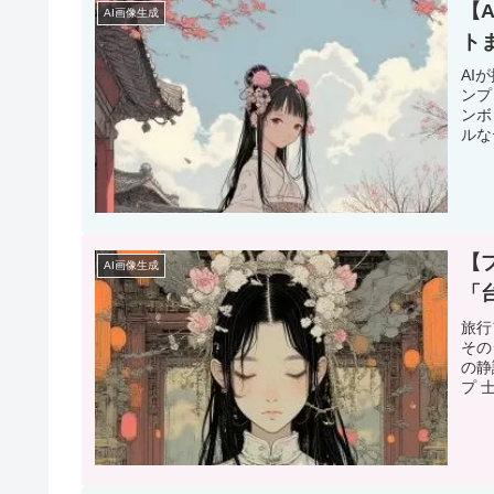
【
AI画像生成
ト
AI
ンプ
ンボ
ルな
【
AI画像生成
「
旅行
その
の静
プ 