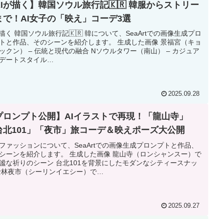
AIが描く】韓国ソウル旅行記🇰🇷 韓服からストリー
まで！AI女子の「映え」コーデ3選
が描く 韓国ソウル旅行記🇰🇷 韓について、SeaArtでの画像生成プロ
トと作品、そのシーンを紹介します。 生成した画像 景福宮（キョ
ックン） – 伝統と現代の融合 Nソウルタワー（南山） – カジュア
デートスタイル…
2025.09.28
プロンプト公開】AIイラストで再現！「龍山寺」
台北101」「夜市」旅コーデ＆映えポーズ大公開
ファッションについて、SeaArtでの画像生成プロンプトと作品、
シーンを紹介します。 生成した画像 龍山寺（ロンシャンスー）で
謐な祈りのシーン 台北101を背景にしたモダンなシティースナッ
士林夜市（シーリンイエシー）で…
2025.09.27