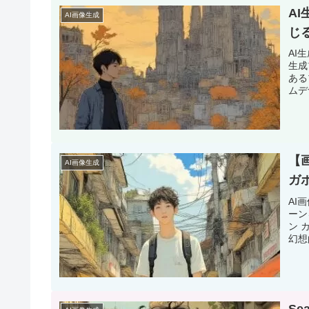
A
AI画像生成
じ
AI
生成
ある
ムデ
【
AI画像生成
ガ
AI
ーン
ン 
幻想
S