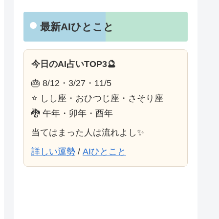
最新AIひとこと
今日のAI占いTOP3🔮
🎂 8/12・3/27・11/5
⭐ しし座・おひつじ座・さそり座
🐉 午年・卯年・酉年
当てはまった人は流れよし✨
詳しい運勢
/
AIひとこと