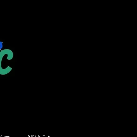
。
シー
AIひとこと