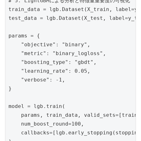
# 5. LightGBMによる分析と特徴量重要度の可視化

train_data = lgb.Dataset(X_train, label=y_
test_data = lgb.Dataset(X_test, label=y_te
params = {

    "objective": "binary",

    "metric": "binary_logloss",

    "boosting_type": "gbdt",

    "learning_rate": 0.05,

    "verbose": -1,

}

model = lgb.train(

    params, train_data, valid_sets=[train_
    num_boost_round=100,

    callbacks=[lgb.early_stopping(stopping