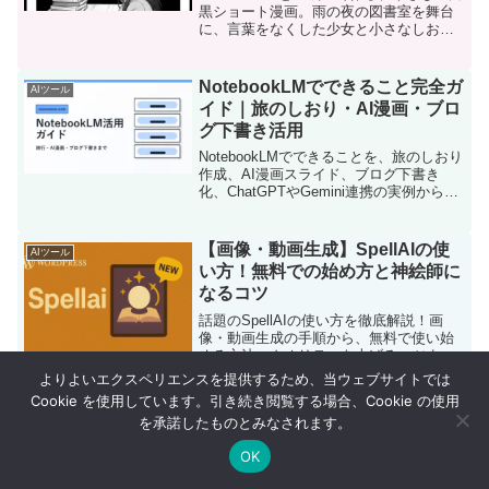
黒ショート漫画。雨の夜の図書室を舞台
に、言葉をなくした少女と小さなしおり
係が、忘れていた気持ちを見つける物語
です。
NotebookLMでできること完全ガ
AIツール
イド｜旅のしおり・AI漫画・ブロ
グ下書き活用
NotebookLMでできることを、旅のしおり
作成、AI漫画スライド、ブログ下書き
化、ChatGPTやGemini連携の実例からま
とめました。
【画像・動画生成】SpellAIの使
AIツール
い方！無料での始め方と神絵師に
なるコツ
話題のSpellAIの使い方を徹底解説！画
像・動画生成の手順から、無料で使い始
める方法、クオリティを上げるコツま
で、初心者向けに分かりやすく紹介しま
よりよいエクスペリエンスを提供するため、当ウェブサイトでは
す。
Cookie を使用しています。引き続き閲覧する場合、Cookie の使用
AI漫画制作シリーズまとめ｜
AIツール
を承諾したものとみなされます。
NotebookLMで作ったショート漫
画一覧
OK
メニュー
ホーム
検索
トップ
サイドバー
NotebookLM、ChatGPT、Geminiを使っ