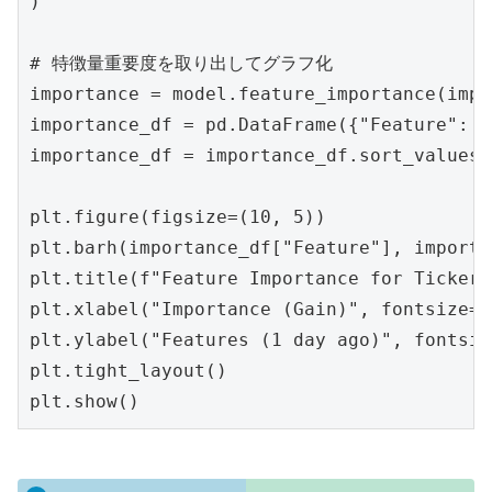
)

# 特徴量重要度を取り出してグラフ化

importance = model.feature_importance(impo
importance_df = pd.DataFrame({"Feature": f
importance_df = importance_df.sort_values(
plt.figure(figsize=(10, 5))

plt.barh(importance_df["Feature"], importa
plt.title(f"Feature Importance for Ticker:
plt.xlabel("Importance (Gain)", fontsize=12
plt.ylabel("Features (1 day ago)", fontsiz
plt.tight_layout()
