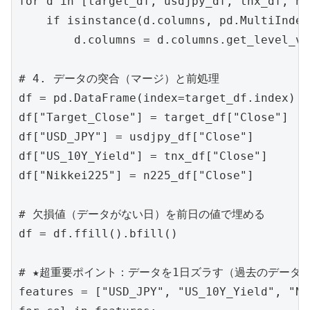
for d in [target_df, usdjpy_df, tnx_df, n2
    if isinstance(d.columns, pd.MultiIndex)
        d.columns = d.columns.get_level_va
# 4. データの突合（マージ）と前処理

df = pd.DataFrame(index=target_df.index)

df["Target_Close"] = target_df["Close"]

df["USD_JPY"] = usdjpy_df["Close"]

df["US_10Y_Yield"] = tnx_df["Close"]

df["Nikkei225"] = n225_df["Close"]

# 欠損値（データがない日）を前日の値で埋める

df = df.ffill().bfill()

# ★超重要ポイント：データを1日ズラす（過去のデータに
features = ["USD_JPY", "US_10Y_Yield", "Ni