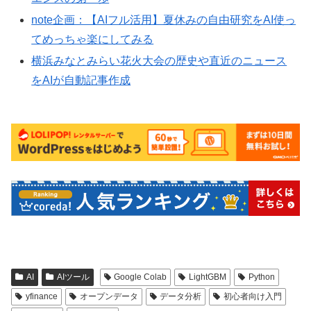
note企画：【AIフル活用】夏休みの自由研究をAI使っ
てめっちゃ楽にしてみる
横浜みなとみらい花火大会の歴史や直近のニュース
をAIが自動記事作成
AI
AIツール
Google Colab
LightGBM
Python
yfinance
オープンデータ
データ分析
初心者向け入門