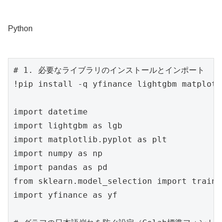
Python
# 1. 必要なライブラリのインストールとインポート

!pip install -q yfinance lightgbm matplotl
import datetime

import lightgbm as lgb

import matplotlib.pyplot as plt

import numpy as np

import pandas as pd

from sklearn.model_selection import train_
import yfinance as yf
