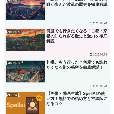
AI観光促進
町が歩んだ波乱の歴史を徹底解説
2025.08.28
何度でも行きたくなる！古都・京
AI観光促進
都の知られざる歴史と魅力を徹底
解説
2025.08.28
札幌、もう行った？何度でも訪れ
AI観光促進
たくなる街の秘密を徹底解説！
2025.08.28
【画像・動画生成】SpellAIの使
AIツール
い方！無料での始め方と神絵師に
なるコツ