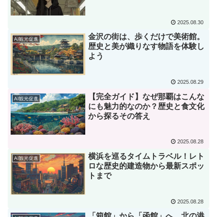
2025.08.30
金沢の街は、歩くだけで美術館。
AI観光促進
歴史と美が織りなす物語を体験し
よう
2025.08.29
【完全ガイド】なぜ那覇はこんな
AI観光促進
にも魅力的なのか？歴史と食文化
から探るその答え
2025.08.28
横浜を巡るタイムトラベル！レト
AI観光促進
ロな歴史的建造物から最新スポッ
トまで
2025.08.28
「箱館」から「函館」へ。北の港