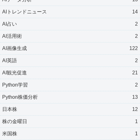
AIトレンドニュース
14
AI占い
2
AI活用術
2
AI画像生成
122
AI英語
2
AI観光促進
21
Python学習
2
Python株価分析
13
日本株
12
株の金曜日
1
米国株
1